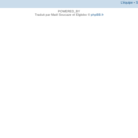
L’équipe
•
S
POWERED_BY
Traduit par Maël Soucaze et Elglobo ©
phpBB.fr