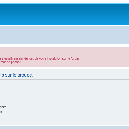
sse email renseignée lors de votre inscription sur le forum :
n mot de passe"
ns sur le groupe.
isite
on