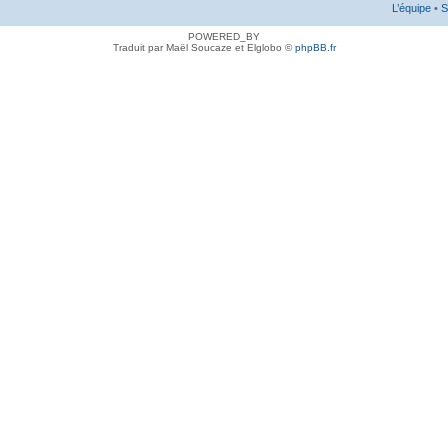
L’équipe
•
S
POWERED_BY
Traduit par Maël Soucaze et Elglobo ©
phpBB.fr