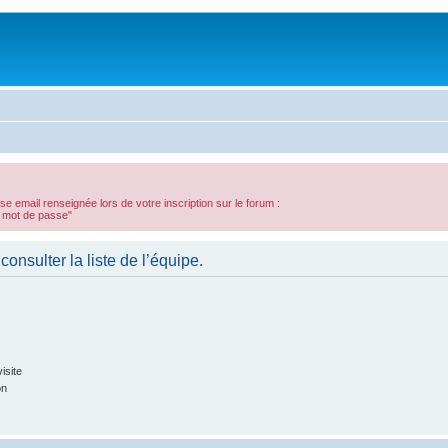
sse email renseignée lors de votre inscription sur le forum :
n mot de passe"
onsulter la liste de l’équipe.
isite
on