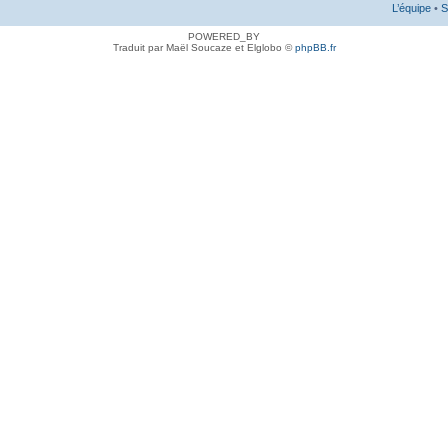
L’équipe
•
S
POWERED_BY
Traduit par Maël Soucaze et Elglobo ©
phpBB.fr