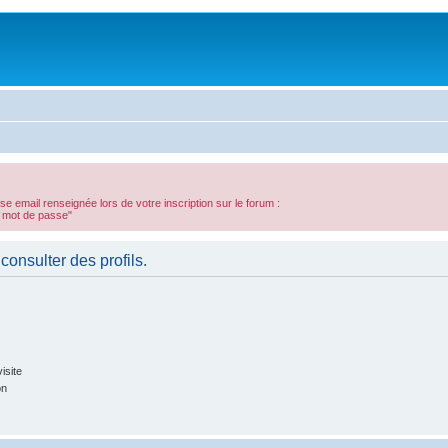
sse email renseignée lors de votre inscription sur le forum :
n mot de passe"
consulter des profils.
isite
on