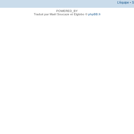
L’équipe
•
S
POWERED_BY
Traduit par Maël Soucaze et Elglobo ©
phpBB.fr