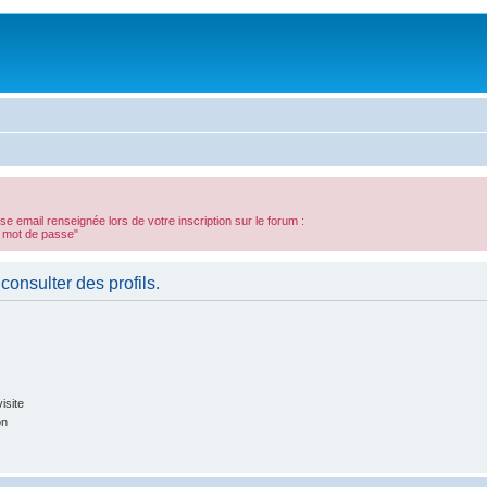
sse email renseignée lors de votre inscription sur le forum :
n mot de passe"
consulter des profils.
isite
on