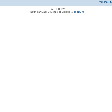
L’équipe
•
S
POWERED_BY
Traduit par Maël Soucaze et Elglobo ©
phpBB.fr