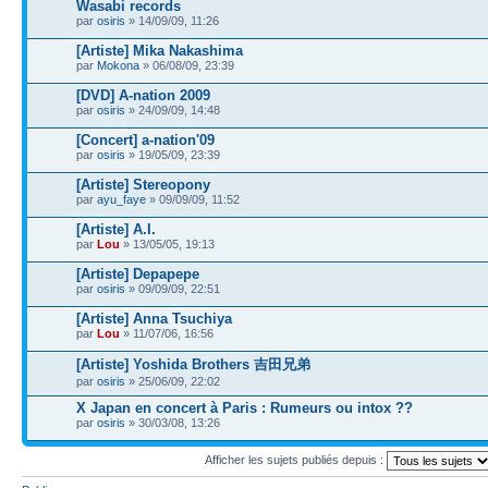
Wasabi records
par
osiris
» 14/09/09, 11:26
[Artiste] Mika Nakashima
par
Mokona
» 06/08/09, 23:39
[DVD] A-nation 2009
par
osiris
» 24/09/09, 14:48
[Concert] a-nation'09
par
osiris
» 19/05/09, 23:39
[Artiste] Stereopony
par
ayu_faye
» 09/09/09, 11:52
[Artiste] A.I.
par
Lou
» 13/05/05, 19:13
[Artiste] Depapepe
par
osiris
» 09/09/09, 22:51
[Artiste] Anna Tsuchiya
par
Lou
» 11/07/06, 16:56
[Artiste] Yoshida Brothers 吉田兄弟
par
osiris
» 25/06/09, 22:02
X Japan en concert à Paris : Rumeurs ou intox ??
par
osiris
» 30/03/08, 13:26
Afficher les sujets publiés depuis :