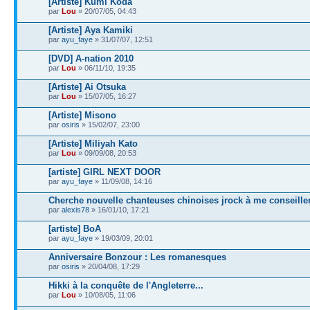
[Artiste] Kumi Koda
par
Lou
» 20/07/05, 04:43
[Artiste] Aya Kamiki
par
ayu_faye
» 31/07/07, 12:51
[DVD] A-nation 2010
par
Lou
» 06/11/10, 19:35
[Artiste] Ai Otsuka
par
Lou
» 15/07/05, 16:27
[Artiste] Misono
par
osiris
» 15/02/07, 23:00
[Artiste] Miliyah Kato
par
Lou
» 09/09/08, 20:53
[artiste] GIRL NEXT DOOR
par
ayu_faye
» 11/09/08, 14:16
Cherche nouvelle chanteuses chinoises jrock à me conseille
par
alexis78
» 16/01/10, 17:21
[artiste] BoA
par
ayu_faye
» 19/03/09, 20:01
Anniversaire Bonzour : Les romanesques
par
osiris
» 20/04/08, 17:29
Hikki à la conquête de l'Angleterre...
par
Lou
» 10/08/05, 11:06