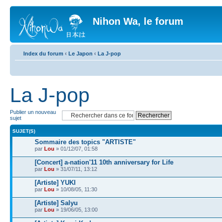
Nihon Wa, le forum
Index du forum
‹
Le Japon
‹
La J-pop
La J-pop
Publier un nouveau
sujet
SUJET(S)
Sommaire des topics "ARTISTE"
par
Lou
» 01/12/07, 01:58
[Concert] a-nation'11 10th anniversary for Life
par
Lou
» 31/07/11, 13:12
[Artiste] YUKI
par
Lou
» 10/08/05, 11:30
[Artiste] Salyu
par
Lou
» 19/06/05, 13:00