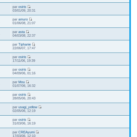
par
osiris
03/01/09, 20:31
par
amuro
2
01/06/08, 21:07
par
asta
4
04/03/08, 22:37
par
Tiphanie
7
22/06/07, 17:47
par
osiris
17/11/06, 19:39
par
osiris
2
04/09/06, 01:16
par
Mou
6
01/07/06, 16:32
par
osiris
2
28/05/06, 20:43
par
usagi_yellow
2
02/05/06, 12:19
par
osiris
31/03/06, 16:19
par
CREAyumi
17/03/06, 12:10