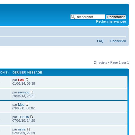
Recherche avancée
FAQ
Connexion
24 sujets • Page
1
sur
1
ON(S)
DERNIER MESSAGE
par
Lou
3
01/06/14, 03:38
par
raymou
2
29/04/13, 23:21
par
Mou
03/05/11, 08:02
par
TEEDA
0
07/01/10, 14:20
par
osiris
3
02/05/09, 22:59