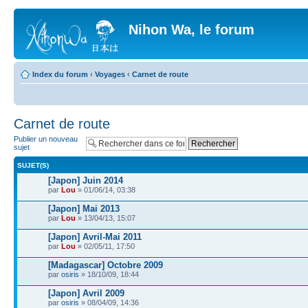
Nihon Wa, le forum
Index du forum
‹
Voyages
‹
Carnet de route
Carnet de route
Publier un nouveau
sujet
SUJET(S)
[Japon] Juin 2014
par
Lou
» 01/06/14, 03:38
[Japon] Mai 2013
par
Lou
» 13/04/13, 15:07
[Japon] Avril-Mai 2011
par
Lou
» 02/05/11, 17:50
[Madagascar] Octobre 2009
par
osiris
» 18/10/09, 18:44
[Japon] Avril 2009
par
osiris
» 08/04/09, 14:36