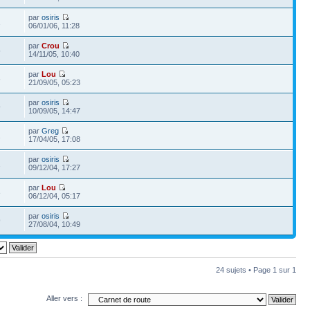
par
osiris
2
06/01/06, 11:28
par
Crou
5
14/11/05, 10:40
par
Lou
6
21/09/05, 05:23
par
osiris
9
10/09/05, 14:47
par
Greg
2
17/04/05, 17:08
par
osiris
2
09/12/04, 17:27
par
Lou
3
06/12/04, 05:17
par
osiris
9
27/08/04, 10:49
24 sujets • Page
1
sur
1
Aller vers :