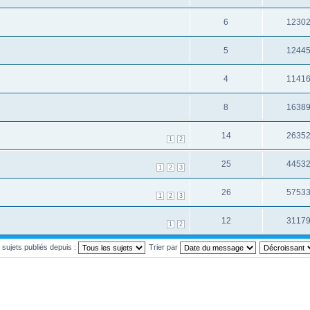
6
1230
5
1244
4
1141
8
1638
14
2635
1
2
25
4453
1
2
3
26
5753
1
2
3
12
3117
1
2
s sujets publiés depuis :
Trier par