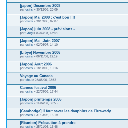
[japon] Décembre 2008
par
osiris
» 30/12/08, 20:09
[Japon] Mai 2008 : c'est bon !!!!
par
osiris
» 30/03/08, 02:07
[Japon] juin 2008 - prévisions -
par
Greg
» 02/03/08, 13:48
[Japon] Mai -Juin 2007
par
osiris
» 02/06/07, 14:10
[Libye] Novembre 2006
par
osiris
» 06/11/06, 12:19
[Japon] Aout 2006
par
osiris
» 18/08/06, 10:16
Voyage au Canada
par
Mou
» 28/05/06, 22:57
Cannes festival 2006
par
osiris
» 22/05/06, 17:44
[Japon] printemps 2006
par
osiris
» 11/04/06, 06:55
[Cambodge] Il faut saver les dauphins de l'Irrawady
par
osiris
» 31/03/06, 16:19
[Réunion] Précaution à prendre
par
osiris
» 25/01/06, 13:48