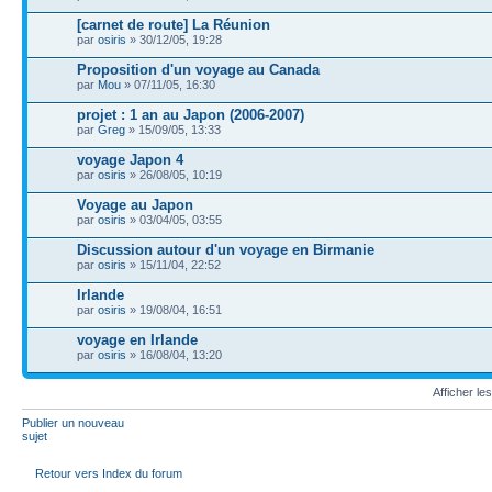
[carnet de route] La Réunion
par
osiris
» 30/12/05, 19:28
Proposition d'un voyage au Canada
par
Mou
» 07/11/05, 16:30
projet : 1 an au Japon (2006-2007)
par
Greg
» 15/09/05, 13:33
voyage Japon 4
par
osiris
» 26/08/05, 10:19
Voyage au Japon
par
osiris
» 03/04/05, 03:55
Discussion autour d'un voyage en Birmanie
par
osiris
» 15/11/04, 22:52
Irlande
par
osiris
» 19/08/04, 16:51
voyage en Irlande
par
osiris
» 16/08/04, 13:20
Afficher le
Publier un nouveau
sujet
Retour vers Index du forum