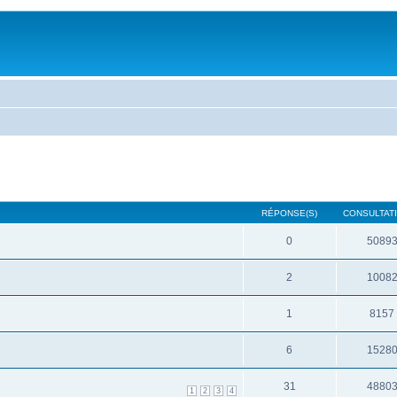
RÉPONSE(S)
CONSULTATI
0
5089
2
1008
1
8157
6
1528
31
4880
1
2
3
4