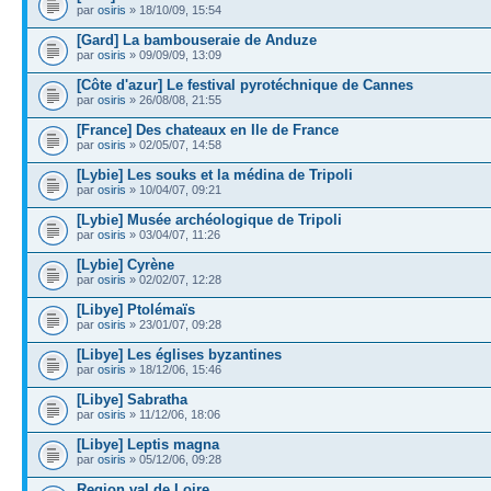
par
osiris
» 18/10/09, 15:54
[Gard] La bambouseraie de Anduze
par
osiris
» 09/09/09, 13:09
[Côte d'azur] Le festival pyrotéchnique de Cannes
par
osiris
» 26/08/08, 21:55
[France] Des chateaux en Ile de France
par
osiris
» 02/05/07, 14:58
[Lybie] Les souks et la médina de Tripoli
par
osiris
» 10/04/07, 09:21
[Lybie] Musée archéologique de Tripoli
par
osiris
» 03/04/07, 11:26
[Lybie] Cyrène
par
osiris
» 02/02/07, 12:28
[Libye] Ptolémaïs
par
osiris
» 23/01/07, 09:28
[Libye] Les églises byzantines
par
osiris
» 18/12/06, 15:46
[Libye] Sabratha
par
osiris
» 11/12/06, 18:06
[Libye] Leptis magna
par
osiris
» 05/12/06, 09:28
Region val de Loire