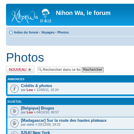
Nihon Wa, le forum
Index du forum
‹
Voyages
‹
Photos
Photos
Publier un nouveau
sujet
ANNONCES
Crédits & photos
par
Lou
» 12/06/11, 15:24
SUJET(S)
[Belgique] Bruges
par
Lou
» 04/12/10, 00:57
[Madagascar] Sur la route des hautes plateaux
par
osiris
» 03/12/09, 18:32
[USA] New York