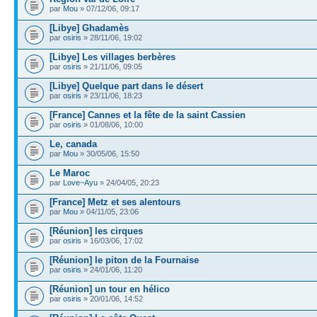
par
Mou
» 07/12/06, 09:17
[Libye] Ghadamès
par
osiris
» 28/11/06, 19:02
[Libye] Les villages berbères
par
osiris
» 21/11/06, 09:05
[Libye] Quelque part dans le désert
par
osiris
» 23/11/06, 18:23
[France] Cannes et la fête de la saint Cassien
par
osiris
» 01/08/06, 10:00
Le, canada
par
Mou
» 30/05/06, 15:50
Le Maroc
par
Love~Ayu
» 24/04/05, 20:23
[France] Metz et ses alentours
par
Mou
» 04/11/05, 23:06
[Réunion] les cirques
par
osiris
» 16/03/06, 17:02
[Réunion] le piton de la Fournaise
par
osiris
» 24/01/06, 11:20
[Réunion] un tour en hélico
par
osiris
» 20/01/06, 14:52