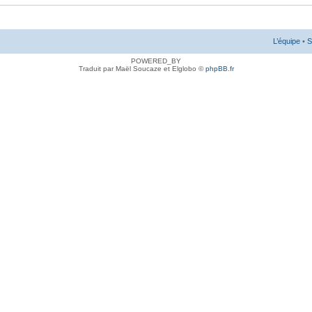
L’équipe
•
S
POWERED_BY
Traduit par Maël Soucaze et Elglobo ©
phpBB.fr