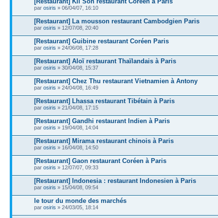
[Restaurant] Kil Son restaurant Coréen à Paris
par
osiris
» 06/04/07, 16:10
[Restaurant] La mousson restaurant Cambodgien Paris
par
osiris
» 12/07/08, 20:40
[Restaurant] Guibine restaurant Coréen Paris
par
osiris
» 24/06/08, 17:28
[Restaurant] Aloï restaurant Thaïlandais à Paris
par
osiris
» 30/04/08, 15:37
[Restaurant] Chez Thu restaurant Vietnamien à Antony
par
osiris
» 24/04/08, 16:49
[Restaurant] Lhassa restaurant Tibétain à Paris
par
osiris
» 21/04/08, 17:15
[Restaurant] Gandhi restaurant Indien à Paris
par
osiris
» 19/04/08, 14:04
[Restaurant] Mirama restaurant chinois à Paris
par
osiris
» 16/04/08, 14:50
[Restaurant] Gaon restaurant Coréen à Paris
par
osiris
» 12/07/07, 09:33
[Restaurant] Indonesia : restaurant Indonesien à Paris
par
osiris
» 15/04/08, 09:54
le tour du monde des marchés
par
osiris
» 24/03/05, 18:14