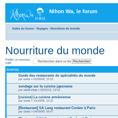
Nihon Wa, le forum
Index du forum
‹
Voyages
‹
Nourriture du monde
Nourriture du monde
Publier un nouveau
sujet
SUJET(S)
Guide des restaurants de spécialités du monde
par
osiris
» 02/09/08, 15:03
sondage sur la cuisine japonaise
par
oishii-shop
» 05/02/10, 13:42
[cuisine] La cuisine arménienne
par
osiris
» 10/10/08, 15:32
[Restaurant] SA Lang restaurant Coréen à Paris
par
osiris
» 04/09/08, 09:47