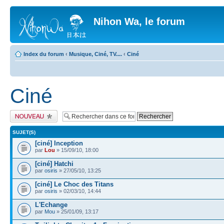
Nihon Wa, le forum
Index du forum
‹
Musique, Ciné, TV....
‹
Ciné
Ciné
Publier un nouveau
sujet
SUJET(S)
[ciné] Inception
par
Lou
» 15/09/10, 18:00
[ciné] Hatchi
par
osiris
» 27/05/10, 13:25
[ciné] Le Choc des Titans
par
osiris
» 02/03/10, 14:44
L'Echange
par
Mou
» 25/01/09, 13:17