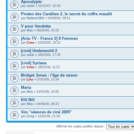
Apocalypto
par
osiris
» 31/01/07, 15:59
Pirates des Caraïbes 2, le secret du coffre maudit
par
Mylene1981
» 06/08/06, 09:51
V pour Vendetta
par
Mou
» 09/05/06, 10:20
[Actu TV - France 2] 8 Femmes
par
Crou
» 23/05/06, 19:22
[ciné] Underworld 2
par
osiris
» 08/03/06, 17:35
[ciné] Syriana
par
Crou
» 28/02/06, 11:57
Bridget Jones : l'âge de raison
par
Lou
» 07/02/06, 13:34
Maria
par
Mou
» 31/01/06, 16:05
Kill Bill
par
Mou
» 24/05/05, 08:23
Vos "séances de ciné 2005"
par
Greg
» 15/01/06, 21:00
Afficher les sujets publiés depuis :