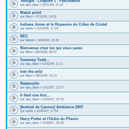
Twilight - Chapitre 1 : Fascination
par
ayu_faye
» 25/11/08, 11:18
Match point
par
Mou
» 17/11/08, 19:32
Indiana Jones et le Royaume du Crâne de Cristal
par
osiris
» 21/03/08, 17:24
REC
par
fabnol
» 30/04/08, 10:40
Bienvenue chez les qui vous savez
par
Mou
» 26/04/08, 08:37
Sweeney Todd...
par
ayu_faye
» 03/02/08, 11:11
Into the wild
par
Mou
» 28/01/08, 23:14
Ratatouille
par
ayu_faye
» 13/12/07, 12:27
Il était une fois...
par
ayu_faye
» 13/12/07, 12:18
[festival de Cannes] Ambiance 2007
par
osiris
» 20/05/07, 17:54
Harry Potter et l'Ordre du Phenix
par
ayu_faye
» 21/05/07, 20:20