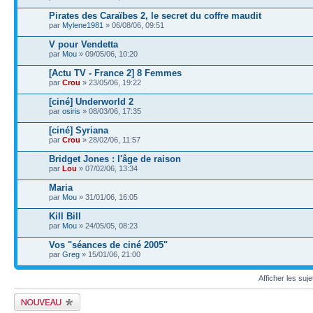
Pirates des Caraïbes 2, le secret du coffre maudit
par
Mylene1981
» 06/08/06, 09:51
V pour Vendetta
par
Mou
» 09/05/06, 10:20
[Actu TV - France 2] 8 Femmes
par
Crou
» 23/05/06, 19:22
[ciné] Underworld 2
par
osiris
» 08/03/06, 17:35
[ciné] Syriana
par
Crou
» 28/02/06, 11:57
Bridget Jones : l'âge de raison
par
Lou
» 07/02/06, 13:34
Maria
par
Mou
» 31/01/06, 16:05
Kill Bill
par
Mou
» 24/05/05, 08:23
Vos "séances de ciné 2005"
par
Greg
» 15/01/06, 21:00
Afficher les suj
Publier un nouveau
sujet