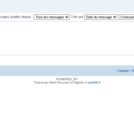
ssages publiés depuis :
Trier par
L’équipe
•
S
POWERED_BY
Traduit par Maël Soucaze et Elglobo ©
phpBB.fr