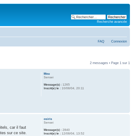
Recherche avancée
FAQ
Connexion
2 messages • Page
1
sur
1
Mou
Sensei
Message(s) :
1265
Inscrit(e) le :
10/08/04, 20:11
osiris
Sensei
els, car il faut
Message(s) :
2840
tes sur ce site.
Inscrit(e) le :
12/08/04, 13:52