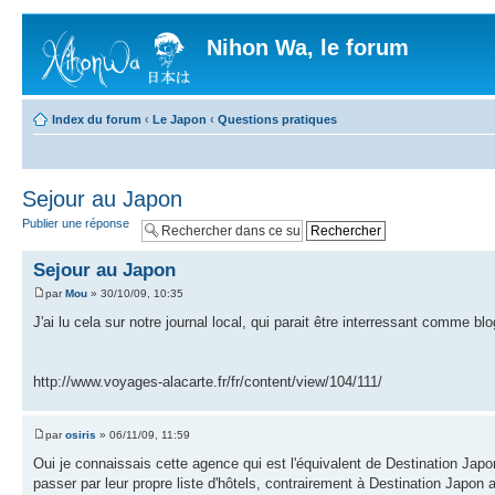
Nihon Wa, le forum
Index du forum
‹
Le Japon
‹
Questions pratiques
Sejour au Japon
Publier une réponse
Sejour au Japon
par
Mou
» 30/10/09, 10:35
J'ai lu cela sur notre journal local, qui parait être interressant comme bl
http://www.voyages-alacarte.fr/fr/content/view/104/111/
par
osiris
» 06/11/09, 11:59
Oui je connaissais cette agence qui est l'équivalent de Destination Japon.
passer par leur propre liste d'hôtels, contrairement à Destination Japon