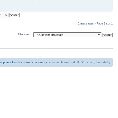
2 messages • Page
1
sur
1
Aller vers :
upprimer tous les cookies du forum
• Le fuseau horaire est UTC+1 heure [Heure d’été]