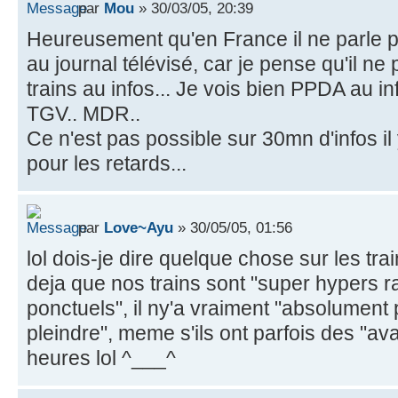
par
Mou
» 30/03/05, 20:39
Heureusement qu'en France il ne parle p
au journal télévisé, car je pense qu'il ne
trains au infos... Je vois bien PPDA au i
TGV.. MDR..
Ce n'est pas possible sur 30mn d'infos i
pour les retards...
par
Love~Ayu
» 30/05/05, 01:56
lol dois-je dire quelque chose sur les tra
deja que nos trains sont "super hypers rap
ponctuels", il ny'a vraiment "absolument 
pleindre", meme s'ils ont parfois des "a
heures lol ^___^