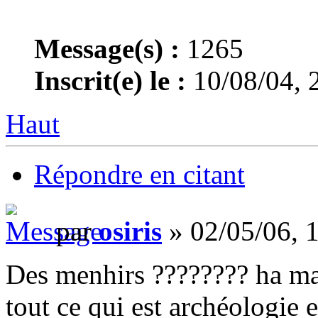
Message(s) :
1265
Inscrit(e) le :
10/08/04, 
Haut
Répondre en citant
par
osiris
» 02/05/06, 
Des menhirs ???????? ha mai
tout ce qui est archéologie e