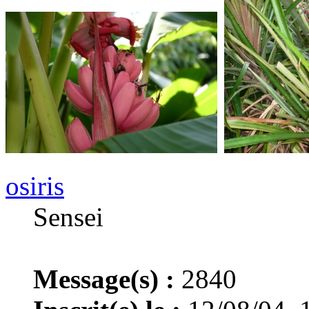
osiris
Sensei
Message(s) :
2840