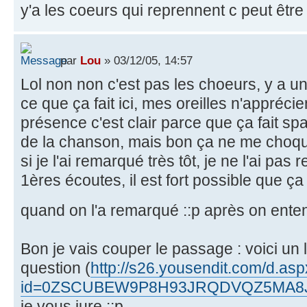
y'a les coeurs qui reprennent c peut être 
par
Lou
» 03/12/05, 14:57
Lol non non c'est pas les choeurs, y a un 
ce que ça fait ici, mes oreilles n'appréc
présence c'est clair parce que ça fait s
de la chanson, mais bon ça ne me choq
si je l'ai remarqué très tôt, je ne l'ai pa
1ères écoutes, il est fort possible que ç
quand on l'a remarqué ::p après on ent
Bon je vais couper le passage : voici un 
question (
http://s26.yousendit.com/d.as
id=0ZSCUBEW9P8H93JRQDVQZ5MA8
je vous jure ::p