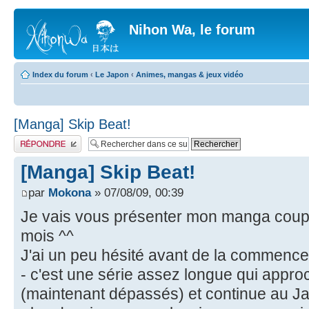
Nihon Wa, le forum
Index du forum
‹
Le Japon
‹
Animes, mangas & jeux vidéo
[Manga] Skip Beat!
Publier une réponse
[Manga] Skip Beat!
par
Mokona
» 07/08/09, 00:39
Je vais vous présenter mon manga coup
mois ^^
J'ai un peu hésité avant de la commence
- c'est une série assez longue qui appro
(maintenant dépassés) et continue au J